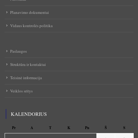
Planavimo dokumentai
Vidaus kontrolės politika
Paslaugos
Struktūra ir kontaktai
Teisinė informacija
Veiklos sritys
KALENDORIUS
Pr
A
T
K
Pn
Š
S