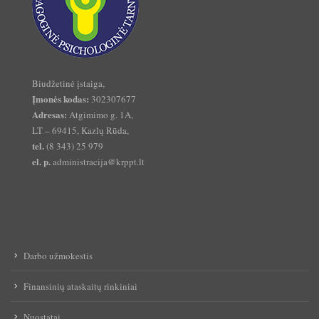
Biudžetinė įstaiga,
Įmonės kodas:
302307677
Adresas:
Atgimimo g. 1A,
LT – 69415, Kazlų Rūda,
tel.
(8 343) 25 979
el. p.
administracija@krppt.lt
Darbo užmokestis
Finansinių ataskaitų rinkiniai
Nuostatai