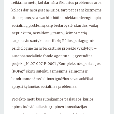
reikiamu metu, kol dar nėra iškilusios problemos arba
kol jos dar nėra įsisenėjusios, taip pat esant krizinėms
situacijoms, yra svarbi ir būtina, siekiant išvengti opių
socialinių problemų kaip bedarbystė, skurdas, vaikų
nepriežiūra, nevaldomų įtampų šeimos narių
tarpusavio santykiuose. Kazlų Rūdos pedagoginė
psichologinė tarnyba kartu su projekto vykdytoju –
Europos socialinio fondo agentūra – įgyvendina
projektą Nr.07-007-P-0001 „Kompleksinės paslaugos
(KOPA)“, skirtą suteikti asmenims, šeimoms ir
bendruomenėms būtinus įgūdžius savarankiškai
spręsti kylančias socialines problemas.
Projekto metu bus suteikiamos paslaugos, kurios
apims individualias ir grupines konsultacijas