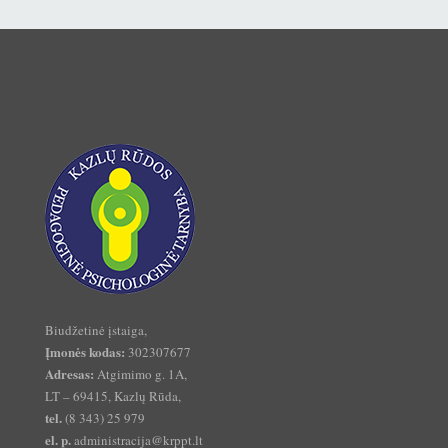
Biudžetinė įstaiga,
Įmonės kodas:
302307677
Adresas:
Atgimimo g. 1A,
LT – 69415, Kazlų Rūda,
tel.
(8 343) 25 979
el. p.
administracija@krppt.lt