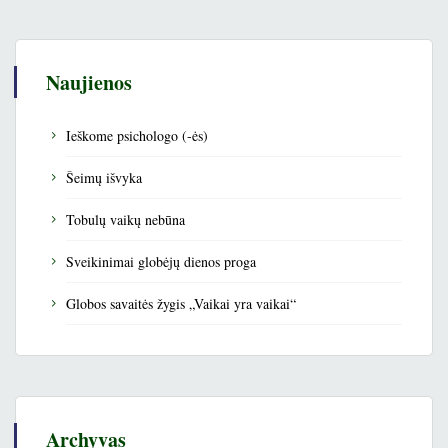
Naujienos
Ieškome psichologo (-ės)
Šeimų išvyka
Tobulų vaikų nebūna
Sveikinimai globėjų dienos proga
Globos savaitės žygis „Vaikai yra vaikai“
Archyvas