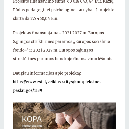
Projekto finansavimo suma: 60 018 043, 84 Eur. Kazlų
Rūdos pedagoginei psichologinei tarnybai iš projekto
skirta iki 355 460,04 Eur.
Projektas finansuojamas 2021-2027 m. Europos
Sąjungos struktūrinės paramos „Europos socialinio
fondo+“ ir 2021-2027 m. Europos Sąjungos
struktūrinės paramos bendrojo finansavimo lėšomis.
Daugiau informacijos apie projektą:
https://www.esf.lt/veiklos-sritys/kompleksines-
paslaugos/1139