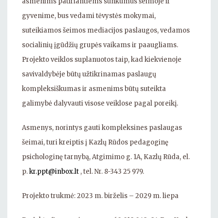
asmenims patiriantiems sunkumus šeimoje ir
gyvenime, bus vedami tėvystės mokymai,
suteikiamos šeimos mediacijos paslaugos, vedamos
socialinių įgūdžių grupės vaikams ir paaugliams.
Projekto veiklos suplanuotos taip, kad kiekvienoje
savivaldybėje būtų užtikrinamas paslaugų
kompleksiškumas ir asmenims būtų suteikta
galimybė dalyvauti visose veiklose pagal poreikį.
Asmenys, norintys gauti kompleksines paslaugas
šeimai, turi kreiptis į Kazlų Rūdos pedagoginę
psichologinę tarnybą, Atgimimo g. 1A, Kazlų Rūda, el.
p.
kr.ppt@inbox.lt
, tel. Nr. 8-343 25 979.
Projekto trukmė: 2023 m. birželis – 2029 m. liepa