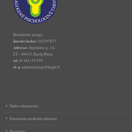
Biudžetinė įstaiga,
Įmonės kodas:
302307677
Adresas:
Atgimimo g. 1A,
LT – 69415, Kazlų Rūda,
tel.
(8 343) 25 979
el. p.
administracija@krppt.lt
Darbo užmokestis
Finansinių ataskaitų rinkiniai
Nuostatai