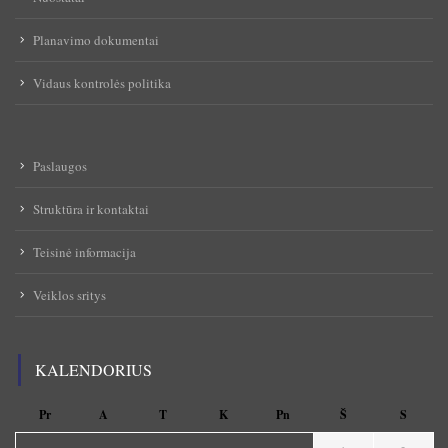
Planavimo dokumentai
Vidaus kontrolės politika
Paslaugos
Struktūra ir kontaktai
Teisinė informacija
Veiklos sritys
KALENDORIUS
Pr
A
T
K
Pn
Š
S