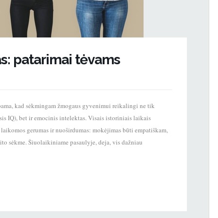
s: patarimai tėvams
lbama, kad sėkmingam žmogaus gyvenimui reikalingi ne tik
IQ), bet ir emocinis intelektas. Visais istoriniais laikais
 laikomos gerumas ir nuoširdumas: mokėjimas būti empatiškam,
i kito sėkme. Šiuolaikiniame pasaulyje, deja, vis dažniau