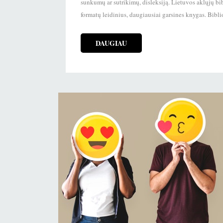
sunkumų ar sutrikimų, disleksiją. Lietuvos aklųjų bib
formatų leidinius, daugiausiai garsines knygas. Bib
DAUGIAU