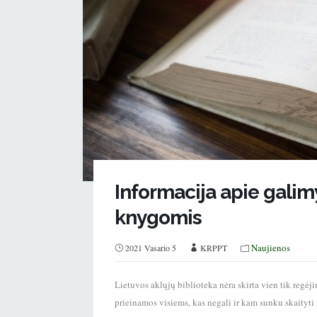
Informacija apie gali
knygomis
Naujienos
2021 Vasario 5
KRPPT
Lietuvos aklųjų biblioteka nėra skirta vien tik regė
prieinamos visiems, kas negali ir kam sunku skaityti į