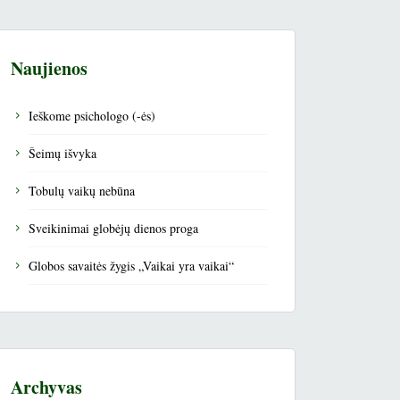
Naujienos
Ieškome psichologo (-ės)
Šeimų išvyka
Tobulų vaikų nebūna
Sveikinimai globėjų dienos proga
Globos savaitės žygis „Vaikai yra vaikai“
Archyvas