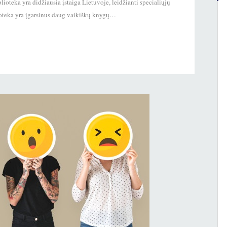
lioteka yra didžiausia įstaiga Lietuvoje, leidžianti specialiųjų
lioteka yra įgarsinus daug vaikiškų knygų…