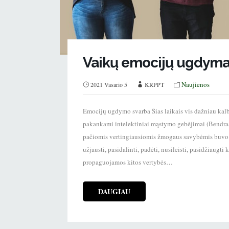
Vaikų emocijų ugdyma
Naujienos
2021 Vasario 5
KRPPT
Emocijų ugdymo svarba Šias laikais vis dažniau ka
pakankami intelektiniai mąstymo gebėjimai (Bendrasis 
pačiomis vertingiausiomis žmogaus savybėmis buvo
užjausti, pasidalinti, padėti, nusileisti, pasidžiaugt
propaguojamos kitos vertybės…
DAUGIAU