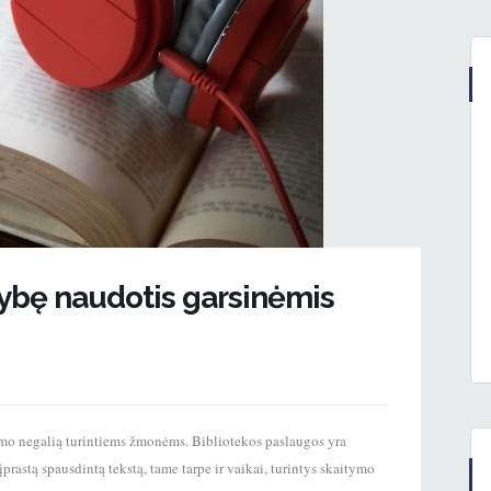
mybę naudotis garsinėmis
jimo negalią turintiems žmonėms. Bibliotekos paslaugos yra
prastą spausdintą tekstą, tame tarpe ir vaikai, turintys skaitymo