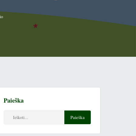
io
Paieška