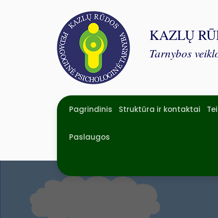
KAZLŲ RŪ
Tarnybos veiklo
Pagrindinis
Struktūra ir kontaktai
Te
Paslaugos