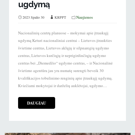
ugdymą
Naujienos
2023 Spalio 30
KRPPT
Nacionalinių centrų planuose – mokymai apie įtraukųjį
ugdymą Keturi nacionaliniai centrai – Lietuvos įtraukties
švietime centras, Lietuvos aklųjų ir silpnaregių ugdymo
centras, Lietuvos kurčiųjų ir neprigirdinčiųjų ugdymo
centras bei „Diemedžio“ ugdymo centras, – ir Nacionalinė
švietimo agentūra jau yra numatę surengti beveik 30
kvalifikacijos tobulinimo renginių apie įtraukųjį ugdymą.
Kviečiami mokytojai ir darželių auklėtojai, ugdymo…
DAUGIAU