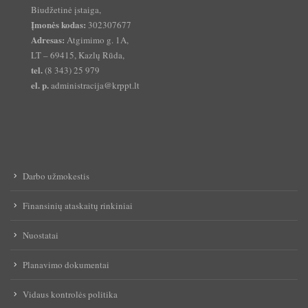
Biudžetinė įstaiga,
Įmonės kodas:
302307677
Adresas:
Atgimimo g. 1A,
LT – 69415, Kazlų Rūda,
tel.
(8 343) 25 979
el. p.
administracija@krppt.lt
Darbo užmokestis
Finansinių ataskaitų rinkiniai
Nuostatai
Planavimo dokumentai
Vidaus kontrolės politika