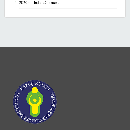
2020 m. balandžio mėn.