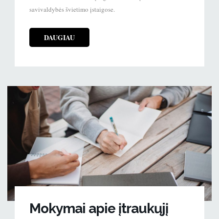
savivaldybės švietimo įstaigose.
DAUGIAU
Mokymai apie įtraukųjį