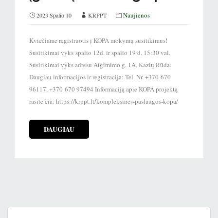
Naujienos
2023 Spalio 10
KRPPT
Kviečiame registruotis į KOPA mokymų susitikimus!
Susitikimai vyks spalio 12d. ir spalio 19 d. 15:30 val.
Susitikimai vyks adresu Atgimimo g. 1A, Kazlų Rūda.
Daugiau informacijos ir registracija: Tel. Nr. +370 670
96117, +370 670 97494 Informaciją apie KOPA projektą
rasite čia: https://krppt.lt/kompleksines-paslaugos-kopa/
DAUGIAU