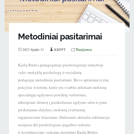
Metodiniai pasitarimai
Naujienos
2023 Spalio 31
KRPPT
Kazlų Rūdos pedagoginėje psichologinėje tarnyboje
vyko mokyklų psichologų ir socialinių
pedagogų metodiniai pasitarimai. Buvo aptariami įvykę
pokyčiai švietime, kurie yra svarbūs atliekant mokinių
specialiųjų ugdymosi poreikių vertinimus,
atkreipiant dėmesį į pasikeitusias ugdymo sritis ir joms
priskiriamus dalykus, mokinių įvertinimų
organizavimo klausimai. Dalinomės aktualia informacija
susijusia dėl psichologinės pagalbos teikimo
ir koordinavimo veiksmų algoritmo Kazlų Rūdos