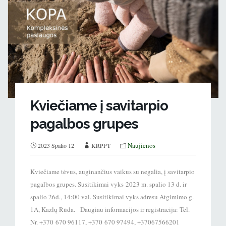
Kviečiame į savitarpio
pagalbos grupes
Naujienos
2023 Spalio 12
KRPPT
Kviečiame tėvus, auginančius vaikus su negalia, į savitarpio
pagalbos grupes. Susitikimai vyks 2023 m. spalio 13 d. ir
spalio 26d., 14:00 val. Susitikimai vyks adresu Atgimimo g.
1A, Kazlų Rūda. Daugiau informacijos ir registracija: Tel.
Nr. +370 670 96117, +370 670 97494, +37067566201