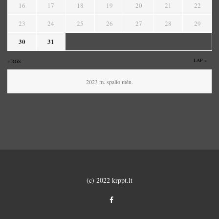
16
17
18
19
20
21
22
23
24
25
26
27
28
29
30
31
LAP »
« RGS
2023 m. spalio mėn.
(c) 2022 krppt.lt