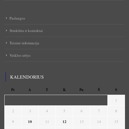
Paslaugos
Struktūra ir kontaktai
Teisinė informacija
Veiklos sritys
KALENDORIUS
Pr
A
T
K
Pn
Š
S
1
2
3
4
5
6
7
8
10
12
9
11
13
14
15