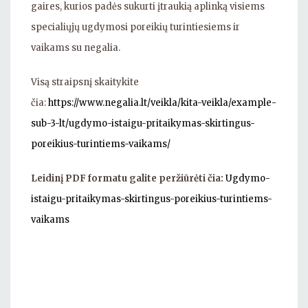
gaires, kurios padės sukurti įtraukią aplinką visiems
specialiųjų ugdymosi poreikių turintiesiems ir
vaikams su negalia.
Visą straipsnį skaitykite
čia:
https://www.negalia.lt/veikla/kita-veikla/example-
sub-3-lt/ugdymo-istaigu-pritaikymas-skirtingus-
poreikius-turintiems-vaikams/
Leidinį PDF formatu galite peržiūrėti čia:
Ugdymo-
istaigu-pritaikymas-skirtingus-poreikius-turintiems-
vaikams