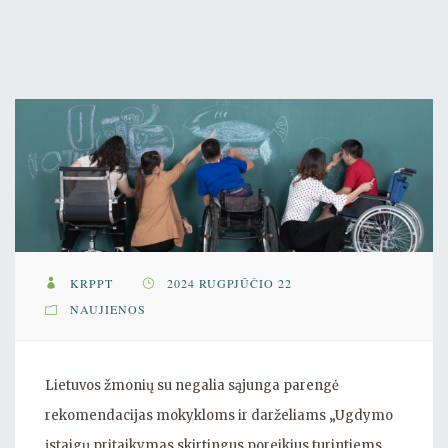
KRPPT
2024 RUGPJŪČIO 22
NAUJIENOS
Lietuvos žmonių su negalia sąjunga parengė
rekomendacijas mokykloms ir darželiams „Ugdymo
įstaigų pritaikymas skirtingus poreikius turintiems