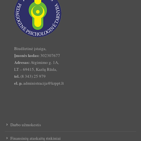
Biudžetinė įstaiga,
Įmonės kodas:
302307677
Adresas:
Atgimimo g. 1A,
LT – 69415, Kazlų Rūda,
tel.
(8 343) 25 979
el. p.
administracija@krppt.lt
Darbo užmokestis
Finansinių ataskaitų rinkiniai