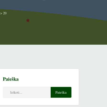
>
20
Paieška