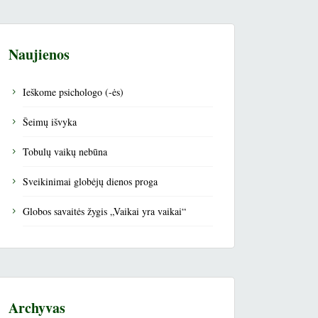
Naujienos
Ieškome psichologo (-ės)
Šeimų išvyka
Tobulų vaikų nebūna
Sveikinimai globėjų dienos proga
Globos savaitės žygis „Vaikai yra vaikai“
Archyvas