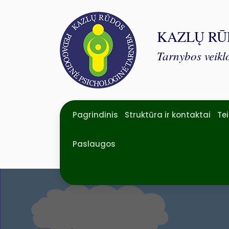
KAZLŲ RŪ
Tarnybos veiklo
Pagrindinis
Struktūra ir kontaktai
Te
Paslaugos