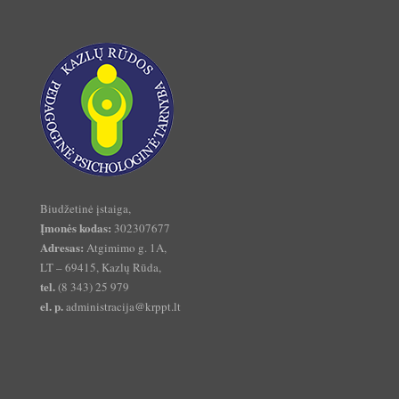
Biudžetinė įstaiga,
Įmonės kodas:
302307677
Adresas:
Atgimimo g. 1A,
LT – 69415, Kazlų Rūda,
tel.
(8 343) 25 979
el. p.
administracija@krppt.lt