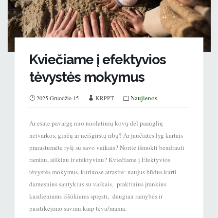
Kviečiame į efektyvios
tėvystės mokymus
Naujienos
2025 Gruodžio 15
KRPPT
Ar esate pavargę nuo nuolatinių kovų dėl paauglių
netvarkos, ginčų ar neišgirstų ribų? Ar jaučiatės lyg kartais
prarastumėte ryšį su savo vaikais? Norite išmokti bendrauti
ramiau, aiškiau ir efektyviau? Kviečiame į Efektyvios
tėvystės mokymus, kuriuose atrasite: naujus būdus kurti
darnesnius santykius su vaikais, praktinius įrankius
kasdieniams iššūkiams spręsti, daugiau ramybės ir
pasitikėjimo savimi kaip tėvu/mama.